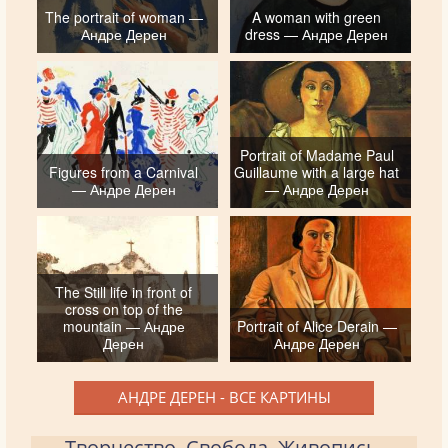
The portrait of woman —
A woman with green
Андре Дерен
dress — Андре Дерен
Portrait of Madame Paul
Figures from a Carnival
Guillaume with a large hat
— Андре Дерен
— Андре Дерен
The Still life in front of
cross on top of the
mountain — Андре
Portrait of Alice Derain —
Дерен
Андре Дерен
АНДРЕ ДЕРЕН - ВСЕ КАРТИНЫ
Творчество. Свобода. Живопись.