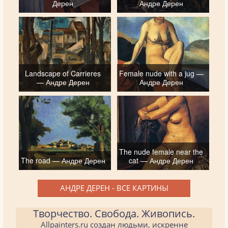
Дерен
Андре Дерен
Landscape of Carrieres
Female nude with a jug —
— Андре Дерен
Андре Дерен
The nude female near the
The road — Андре Дерен
cat — Андре Дерен
АНДРЕ ДЕРЕН - ВСЕ КАРТИНЫ
Творчество. Свобода. Живопись.
Allpainters.ru создан людьми, искренне