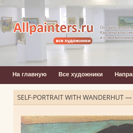
Allpainters.ru - 
Онлайн галерея
Картины классик
и современнико
На главную
Все художники
Напра
SELF-PORTRAIT WITH WANDERHUT —