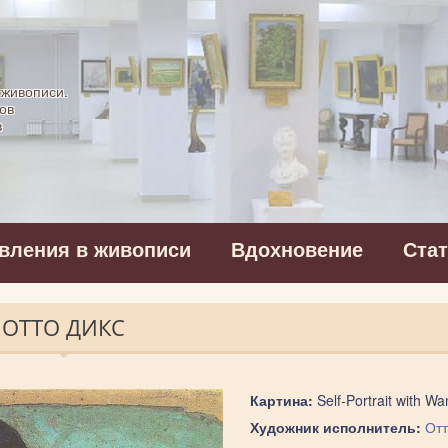
картинная галерея
 живописи.
ов
в
вления в живописи
Вдохновение
Ста
 ОТТО ДИКС
Картина:
Self-Portrait with W
Художник исполнитель:
Отт