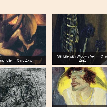
Still Life with Widow’s Veil — Отт
ancholie — Отто Дикс
Дикс