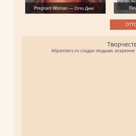
Pregnant Woman — Отто Дикс
Rel
ОТТО
Творчест
Allpainters.ru создан людьми, искренн