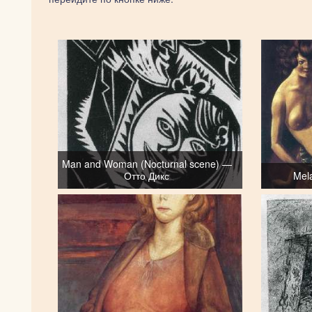
Man and Woman (Nocturnal scene) —
Отто Дикс
Mel