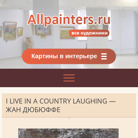
Allpainters.ru - картинная галерея
Онлайн галерея живописи.
Картины классиков
и современников
Картины в интерьере
I LIVE IN A COUNTRY LAUGHING —
ЖАН ДЮБЮФФЕ