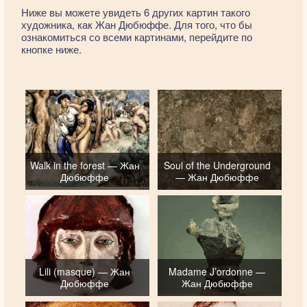
Ниже вы можете увидеть 6 других картин такого
художника, как Жан Дюбюффе. Для того, что бы
ознакомиться со всеми картинами, перейдите по
кнопке ниже.
Walk in the forest — Жан
Soul of the Underground
Дюбюффе
— Жан Дюбюффе
Lili (masque) — Жан
Madame J’ordonne —
Дюбюффе
Жан Дюбюффе