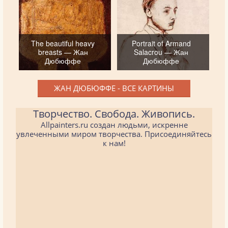
The beautiful heavy
Portrait of Armand
breasts — Жан
Salacrou — Жан
Дюбюффе
Дюбюффе
ЖАН ДЮБЮФФЕ - ВСЕ КАРТИНЫ
Творчество. Свобода. Живопись.
Allpainters.ru создан людьми, искренне
увлеченными миром творчества. Присоединяйтесь
к нам!