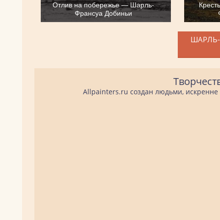
Отлив на побережье — Шарль-
Крест
Франсуа Добиньи
ШАРЛЬ-
Творчест
Allpainters.ru создан людьми, искренн