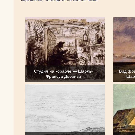
Студия на корабле — Шарль-
Вид фр
Франсуа Добиньи
Шар