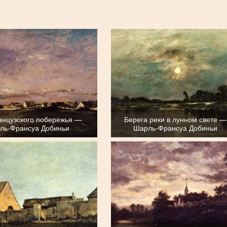
анцузского побережья —
Берега реки в лунном свете —
ль-Франсуа Добиньи
Шарль-Франсуа Добиньи