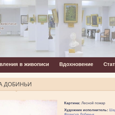
картинная галерея
 живописи.
ов
в
вления в живописи
Вдохновение
Ста
А ДОБИНЬИ
Картина:
Лесной пожар
Художник исполнитель:
Ша
Франсуа Добиньи