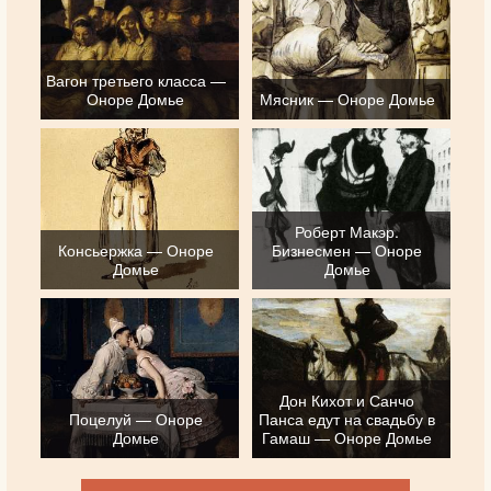
Вагон третьего класса —
Оноре Домье
Мясник — Оноре Домье
Роберт Макэр.
Консьержка — Оноре
Бизнесмен — Оноре
Домье
Домье
Дон Кихот и Санчо
Поцелуй — Оноре
Панса едут на свадьбу в
Домье
Гамаш — Оноре Домье