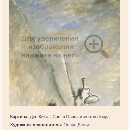
Картина:
Дон Кихот, Санчо Панса и мёртвый мул
Художник исполнитель:
Оноре Домье