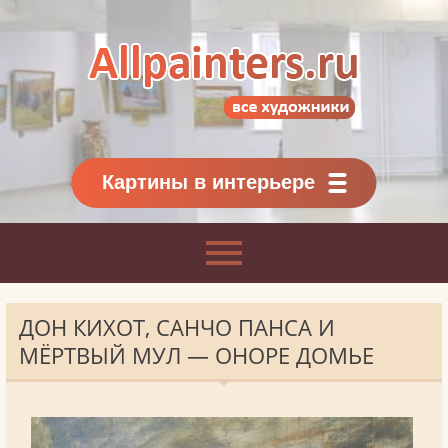
Allpainters.ru - картинная галерея
Онлайн галерея живописи.
Картины классиков
и современников
Картины в интерьере
ДОН КИХОТ, САНЧО ПАНСА И
МЁРТВЫЙ МУЛ — ОНОРЕ ДОМЬЕ