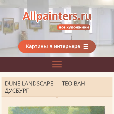
Allpainters.ru - картинная галерея
Онлайн галерея живописи.
Картины классиков
и современников
Картины в интерьере
DUNE LANDSCAPE — ТЕО ВАН
ДУСБУРГ