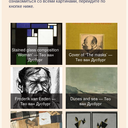
ознакомиться со всеми картинами, перейдите по
кнопке ниже.
Stained glass composition
‘Woman’ — Тео ван
Cover of ‘The masks’ —
Дусбург
Тео ван Дусбург
Frederik van Eeden —
Dunes and sea — Тео
Тео ван Дусбург
ван Дусбург