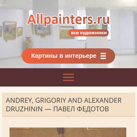
Allpainters.ru - картинная галерея
Онлайн галерея живописи.
Картины классиков
и современников
Картины в интерьере
ANDREY, GRIGORIY AND ALEXANDER
DRUZHININ — ПАВЕЛ ФЕДОТОВ