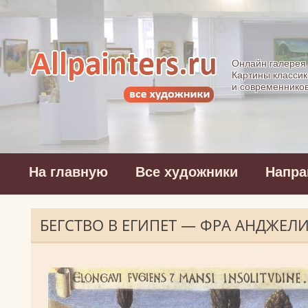
Allpainters.ru - 
Онлайн галерея
Картины классик
и современнико
На главную
Все художники
Напра
БЕГСТВО В ЕГИПЕТ — ФРА АНДЖЕЛ