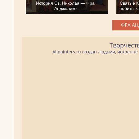
История Св. Николая — Фра
Святые К
Анджелико
побиты к
ФРА АН
Творчест
Allpainters.ru создан людьми, искренн