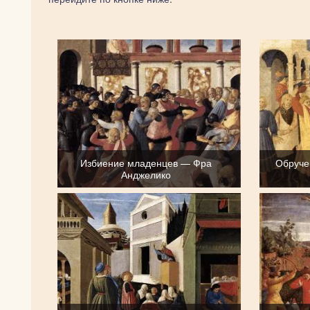
Избиение младенцев — Фра
Обруче
Анджелико