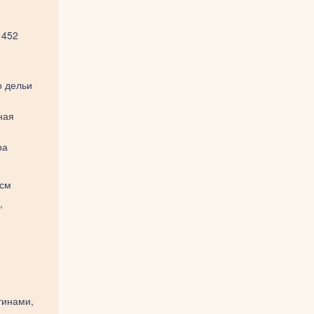
1452
 дельи
ная
ра
 см
,
тинами,