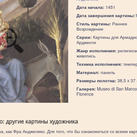
Дата начала:
1451
Дата завершения картины:
Стиль картины:
Раннее
Возрождение
Серии:
Картины для Армадио
Ардженти
Жанр исполнения:
религиоз
живопись
Техника исполнения:
темпе
Материал:
панель
Размеры полотна:
38,5 x 37
Галерея:
Museo di San Marco
Florence
о: другие картины художника
а, как Фра Анджелико. Для того, что бы ознакомиться со всеми кар