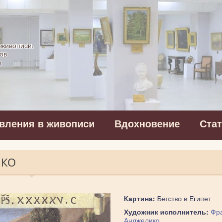
картинная галерея
 живописи.
ов
в
вления в живописи
Вдохновение
Ста
ИКО
Картина:
Бегство в Египет
Художник исполнитель:
Фр
Анджелико