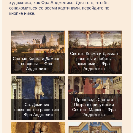
художника, как Фра Анджелико. Для того, что бы
ознакомиться со всеми картинами, перейдите по
кнопке ниже.
Святые Косма и Дамиан
Святые Косма и Дамиан
распяты и побиты
спасены — Фра
камнями — Фра
Анджелико
Анджелико
Проповедь Святого
Св. Доминик
Петра в присутствии
поклоняется распятию
Святого Марка — Фра
— Фра Анджелико
Анджелико