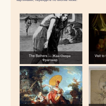
The Bathers — Жан-Оноре
Visit t
Фрагонар