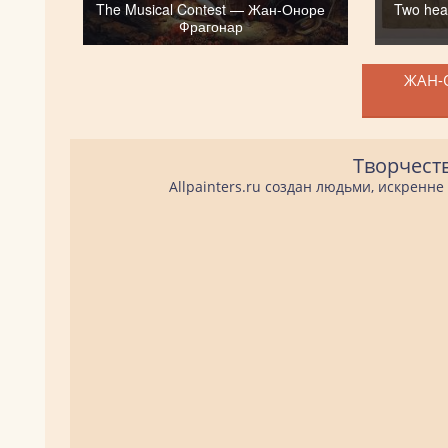
The Musical Contest — Жан-Оноре
Two hea
Фрагонар
ЖАН-
Творчест
Allpainters.ru создан людьми, искренн