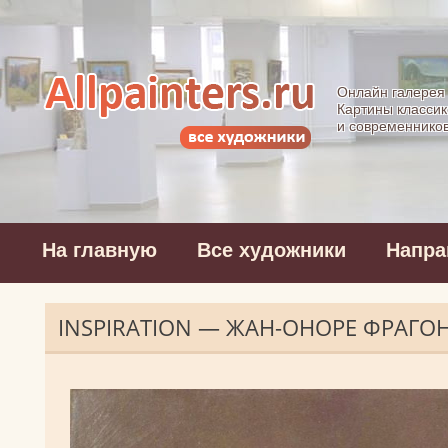
Allpainters.ru - 
Онлайн галерея
Картины классик
и современнико
На главную
Все художники
Напра
INSPIRATION — ЖАН-ОНОРЕ ФРАГО