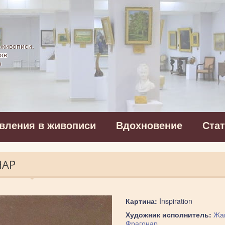
картинная галерея
 живописи.
ов
в
вления в живописи
Вдохновение
Ста
НАР
Картина:
Inspiration
Художник исполнитель:
Жа
Фрагонар