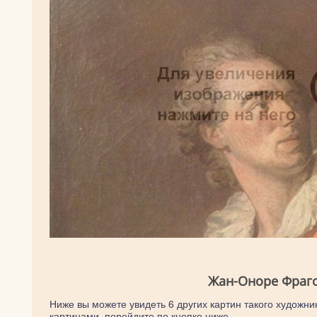
Жан-Оноре Фраго
Ниже вы можете увидеть 6 других картин такого художни
картинами, перейдите по кнопке ниже.