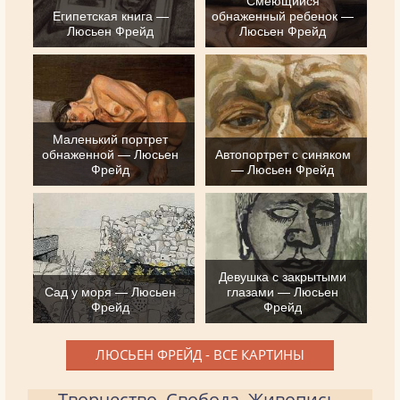
Смеющийся
Египетская книга —
обнаженный ребенок —
Люсьен Фрейд
Люсьен Фрейд
Маленький портрет
обнаженной — Люсьен
Автопортрет с синяком
Фрейд
— Люсьен Фрейд
Девушка с закрытыми
Сад у моря — Люсьен
глазами — Люсьен
Фрейд
Фрейд
ЛЮСЬЕН ФРЕЙД - ВСЕ КАРТИНЫ
Творчество. Свобода. Живопись.