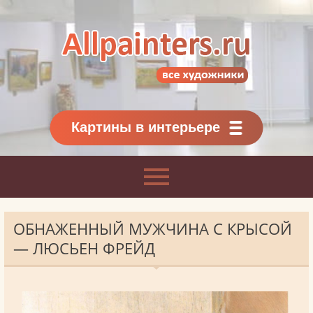
Allpainters.ru - картинная галерея
Онлайн галерея живописи.
Картины классиков
и современников
Картины в интерьере
ОБНАЖЕННЫЙ МУЖЧИНА С КРЫСОЙ
— ЛЮСЬЕН ФРЕЙД