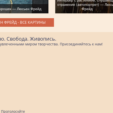
отражение (автопортрет) — Люс
горошек — Люсьен Фрейд
Фрейд
Н ФРЕЙД - ВСЕ КАРТИНЫ
во. Свобода. Живопись.
е увлеченными миром творчества. Присоединяйтесь к нам!
Проголосуйте