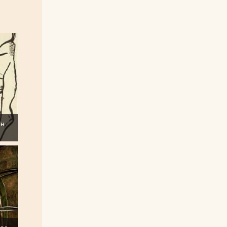
ен
щее