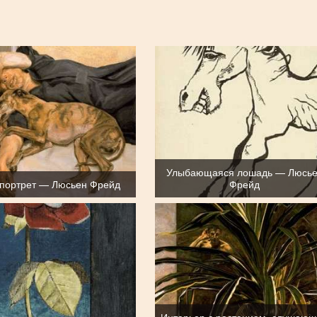
Улыбающаяся лошадь — Люсь
 портрет — Люсьен Фрейд
Фрейд
Интерьер с растением, слушаю