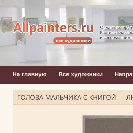
Allpainters.ru - 
Онлайн галерея
Картины классик
и современнико
На главную
Все художники
Напра
ГОЛОВА МАЛЬЧИКА С КНИГОЙ — Л