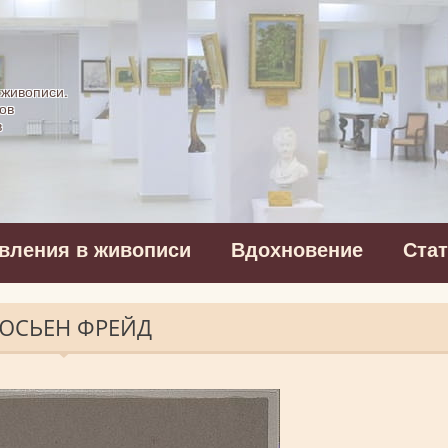
картинная галерея
 живописи.
ов
в
вления в живописи
Вдохновение
Ста
ЮСЬЕН ФРЕЙД