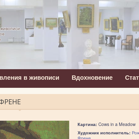
картинная галерея
 живописи.
ов
в
вления в живописи
Вдохновение
Ста
 ФРЕНЕ
Картина:
Cows in a Meadow
Художник исполнитель:
Рож
Френе