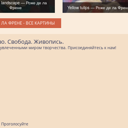
n landscape — Роже де ла
Френе
Yellow tulips — Роже де ла Фре
 ЛА ФРЕНЕ - ВСЕ КАРТИНЫ
во. Свобода. Живопись.
е увлеченными миром творчества. Присоединяйтесь к нам!
Проголосуйте