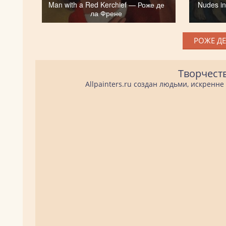
Man with a Red Kerchief — Роже де
Nudes i
ла Френе
РОЖЕ ДЕ
Творчест
Allpainters.ru создан людьми, искренн