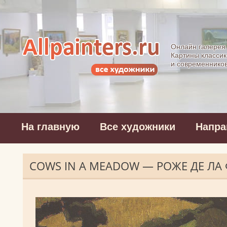
Allpainters.ru - 
Онлайн галерея
Картины классик
и современнико
На главную
Все художники
Напра
COWS IN A MEADOW — РОЖЕ ДЕ ЛА