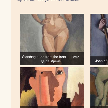
Standing nude from the front — Роже
де ла Френе
Joan of