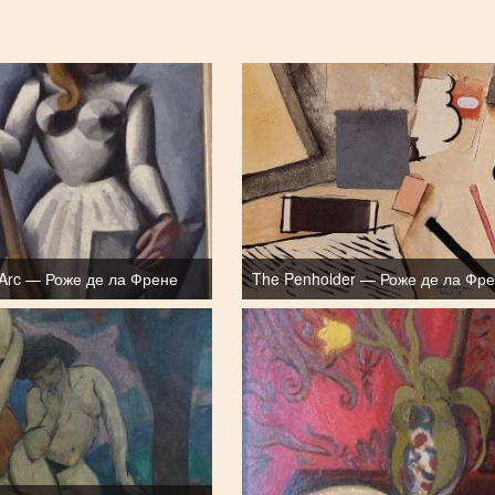
 Arc — Роже де ла Френе
The Penholder — Роже де ла Фр