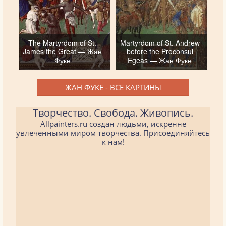
The Martyrdom of St.
Martyrdom of St. Andrew
James the Great — Жан
before the Proconsul
Фуке
Egeas — Жан Фуке
ЖАН ФУКЕ - ВСЕ КАРТИНЫ
Творчество. Свобода. Живопись.
Allpainters.ru создан людьми, искренне
увлеченными миром творчества. Присоединяйтесь
к нам!