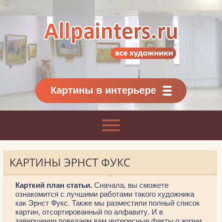
Allpainters.ru - картинная галерея
Онлайн галерея живописи.
Картины классиков
и современников
Картины в интерьере
КАРТИНЫ ЭРНСТ ФУКС
Карткий план статьи.
Сначала, вы сможете
ознакомится с лучшими работами такого художника
как Эрнст Фукс. Также мы разместили полный список
картин, отсортированный по алфавиту. И в
завершении поведаем вам интересные факты о жизни