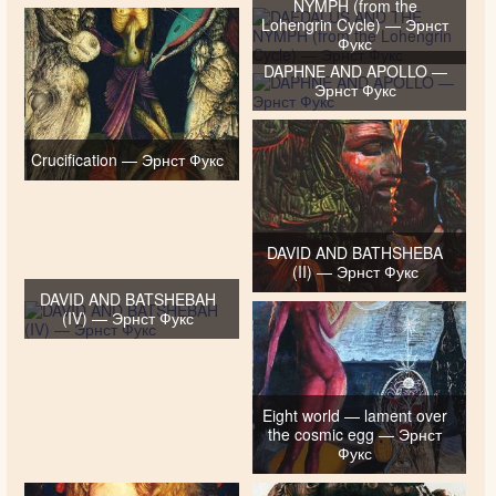
NYMPH (from the
Lohengrin Cycle) — Эрнст
Фукс
DAPHNE AND APOLLO —
Эрнст Фукс
Crucification — Эрнст Фукс
DAVID AND BATHSHEBA
(II) — Эрнст Фукс
DAVID AND BATSHEBAH
(IV) — Эрнст Фукс
Eight world — lament over
the cosmic egg — Эрнст
Фукс