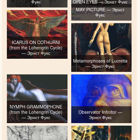
Фукс
OPEN EYES — Эрнст Фукс
MAY PICTURE — Эрнст
Фукс
ICARUS ON COTHURNI
(from the Lohengrin Cycle)
— Эрнст Фукс
Metamorphoses of Lucretia
— Эрнст Фукс
NYMPH GRAMMOPHONE
(from the Lohengrin Cycle)
Observator Infinitor —
— Эрнст Фукс
Эрнст Фукс