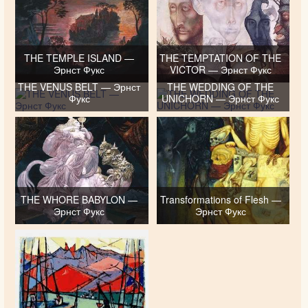
THE TEMPLE ISLAND —
THE TEMPTATION OF THE
Эрнст Фукс
VICTOR — Эрнст Фукс
THE VENUS BELT — Эрнст
THE WEDDING OF THE
Фукс
UNICHORN — Эрнст Фукс
THE WHORE BABYLON —
Transformations of Flesh —
Эрнст Фукс
Эрнст Фукс