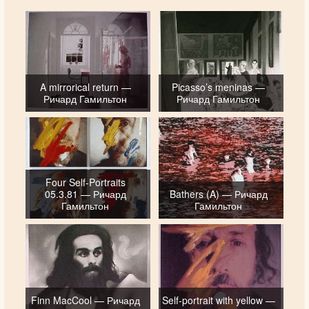
A mirrorical return —
Picasso’s meninas —
Ричард Гамильтон
Ричард Гамильтон
Four Self-Portraits
05.3.81 — Ричард
Bathers (A) — Ричард
Гамильтон
Гамильтон
Finn MacCool — Ричард
Self-portrait with yellow —