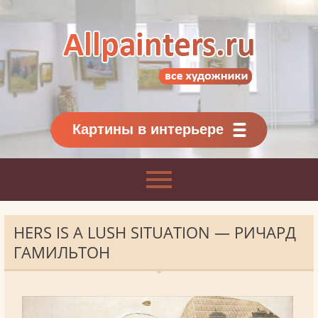
Allpainters.ru - картинная галерея
Онлайн галерея живописи.
Картины классиков
и современников
Картины в интерьере
HERS IS A LUSH SITUATION — РИЧАРД
ГАМИЛЬТОН