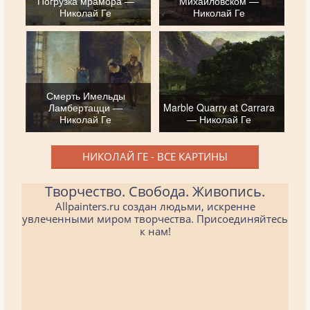
Погрузка мрамора —
Михайловском —
Николай Ге
Николай Ге
Смерть Имельды
Ламбертацци —
Marble Quarry at Carrara
Николай Ге
— Николай Ге
НИКОЛАЙ ГЕ - ВСЕ КАРТИНЫ
Творчество. Свобода. Живопись.
Allpainters.ru создан людьми, искренне
увлеченными миром творчества. Присоединяйтесь
к нам!