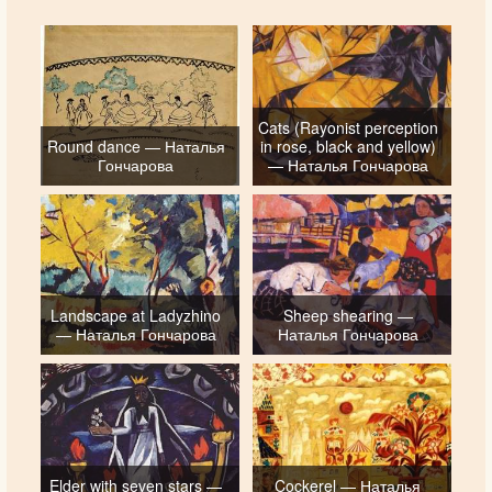
Cats (Rayonist perception
Round dance — Наталья
in rose, black and yellow)
Гончарова
— Наталья Гончарова
Landscape at Ladyzhino
Sheep shearing —
— Наталья Гончарова
Наталья Гончарова
Elder with seven stars —
Cockerel — Наталья