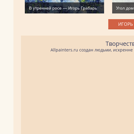
В утренней росе — Игорь Грабарь
Угол дом
ИГОРЬ 
Творчест
Allpainters.ru создан людьми, искренн