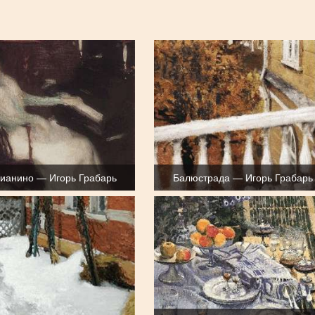
пианино — Игорь Грабарь
Балюстрада — Игорь Грабарь