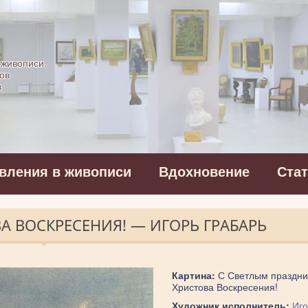
картинная галерея
 живописи.
ов
в
вления в живописи
Вдохновение
Ста
 ВОСКРЕСЕНИЯ! — ИГОРЬ ГРАБАРЬ
Картина:
С Светлым праздни
Христова Воскресения!
Художник исполнитель:
Иго