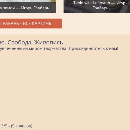
Table with Leftovers — Игорь
а зимой — Игорь Грабарь
Грабарь
ГРАБАРЬ - ВСЕ КАРТИНЫ
во. Свобода. Живопись.
е увлеченными миром творчества. Присоединяйтесь к нам!
3/5 - (5 голосов)