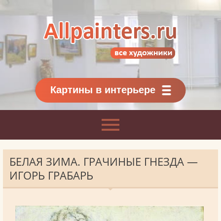
Allpainters.ru - картинная галерея
Онлайн галерея живописи.
Картины классиков
и современников
Картины в интерьере
БЕЛАЯ ЗИМА. ГРАЧИНЫЕ ГНЕЗДА —
ИГОРЬ ГРАБАРЬ