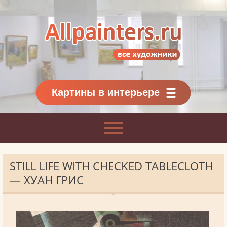
Allpainters.ru - картинная галерея
Онлайн галерея живописи.
Картины классиков
и современников
Картины в интерьере
STILL LIFE WITH CHECKED TABLECLOTH
— ХУАН ГРИС