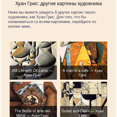
Хуан Грис: другие картины художника
Ниже вы можете увидеть 6 других картин такого
художника, как Хуан Грис. Для того, что бы
ознакомиться со всеми картинами, перейдите по
кнопке ниже.
Still Life with Oil Lamp —
A man in a cafe — Хуан
Хуан Грис
Грис
The Bottle of Anis del
Guitar and Glass — Хуан
Mono — Хуан Грис
Грис