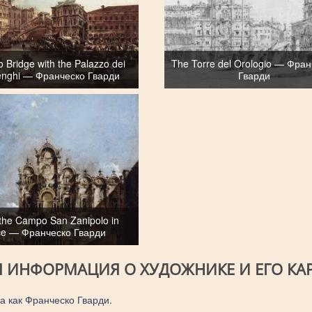
o Bridge with the Palazzo dei
The Torre del Orologio — Фра
nghi — Франческо Гварди
Гварди
 the Campo San Zanipolo in
ce — Франческо Гварди
Я ИНФОРМАЦИЯ О ХУДОЖНИКЕ И ЕГО КА
а как Франческо Гварди.