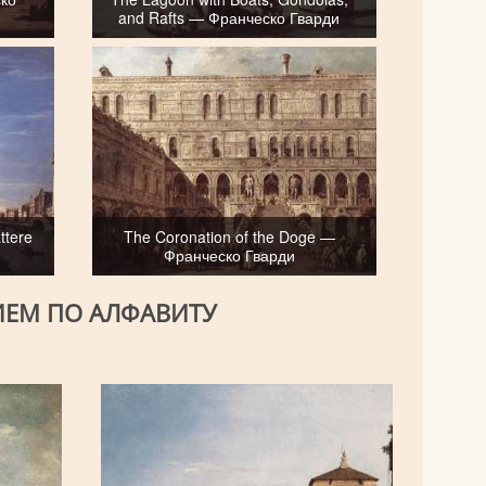
and Rafts — Франческо Гварди
ttere
The Coronation of the Doge —
Франческо Гварди
ИЕМ ПО АЛФАВИТУ