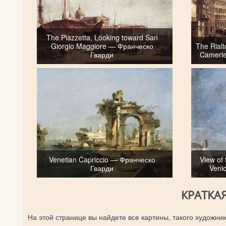
The Piazzetta, Looking toward San
Giorgio Maggiore — Франческо
The Rialt
Гварди
Camerle
Venetian Capriccio — Франческо
View of
Гварди
Veni
КРАТКА
На этой странице вы найдете все картины, такого художник