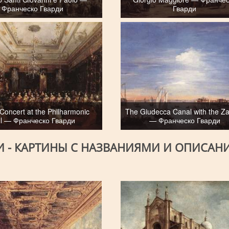
Франческо Гварди
Гварди
Concert at the Philharmonic
The Giudecca Canal with the Za
ll — Франческо Гварди
— Франческо Гварди
И - КАРТИНЫ С НАЗВАНИЯМИ И ОПИСАН