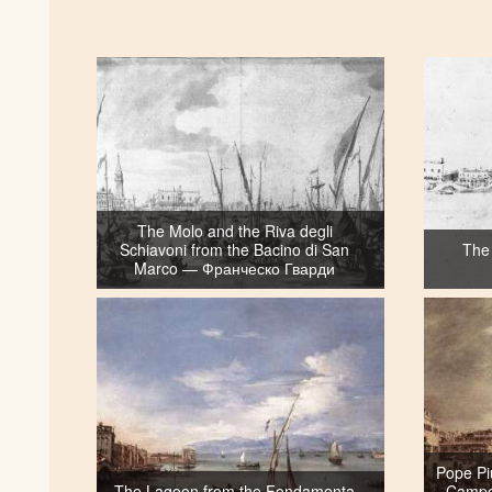
The Molo and the Riva degli
Schiavoni from the Bacino di San
The
Marco — Франческо Гварди
Pope Pi
The Lagoon from the Fondamenta
Campo 