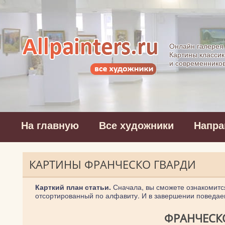
Allpainters.ru - 
Онлайн галерея
Картины классик
и современнико
На главную
Все художники
Напра
КАРТИНЫ ФРАНЧЕСКО ГВАРДИ
Карткий план статьи.
Сначала, вы сможете ознакомитс
отсортированный по алфавиту. И в завершении поведаем
ФРАНЧЕСКО