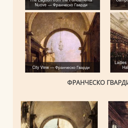
Nuove — Франческо Гварди
Ladies 
City View — Франческо Гварди
Ha
ФРАНЧЕСКО ГВАРД