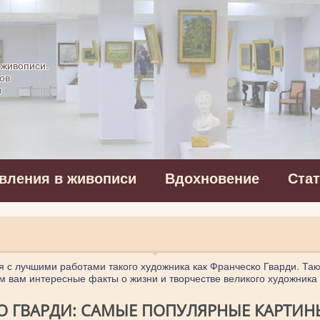
картинная галерея
 живописи.
ов
в
вления в живописи
Вдохновение
Ста
я с лучшими работами такого художника как Франческо Гварди. Так
 вам интересные факты о жизни и творчестве великого художника
 ГВАРДИ: САМЫЕ ПОПУЛЯРНЫЕ КАРТИНЫ