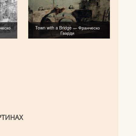
нческо
Town with a Bridge — Франческо
Гварди
РТИНАХ