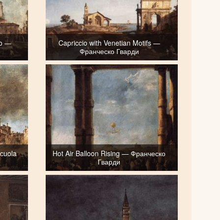
lo —
Capriccio with Venetian Motifs —
Франческо Гварди
rcuola
Hot Air Balloon Rising — Франческо
Гварди