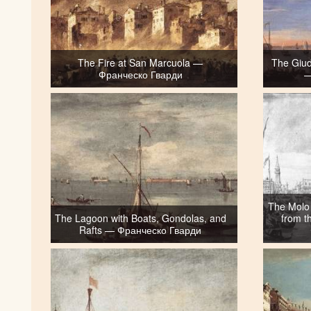
The Fire at San Marcuola —
The Giud
Франческо Гварди
—
The Molo 
The Lagoon with Boats, Gondolas, and
from t
Rafts — Франческо Гварди