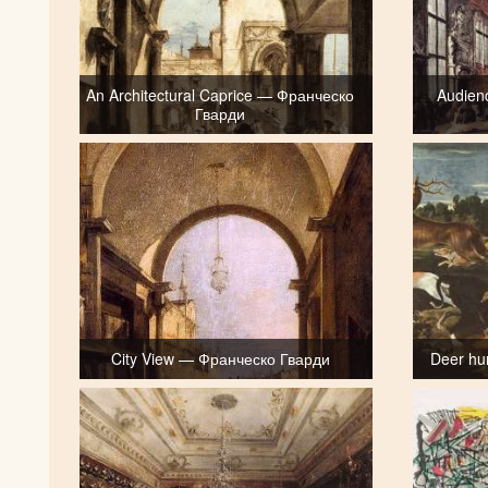
An Architectural Caprice — Франческо
Audien
Гварди
City View — Франческо Гварди
Deer hu