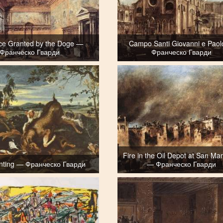
ce Granted by the Doge —
Campo Santi Giovanni e Pao
Франческо Гварди
Франческо Гварди
Fire in the Oil Depot at San Ma
nting — Франческо Гварди
— Франческо Гварди