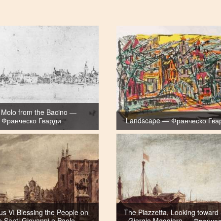
 Molo from the Bacino —
Франческо Гварди
Landscape — Франческо Гва
us VI Blessing the People on
The Piazzetta, Looking toward
Santi Giovanni e Paolo —
Giorgio Maggiore — Франче