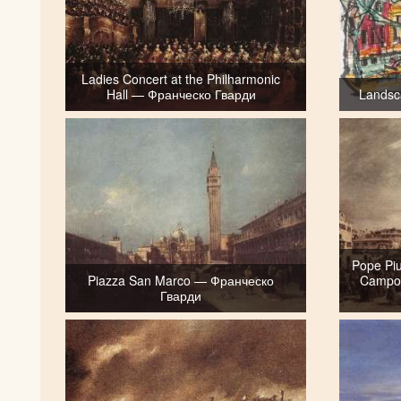
Ladies Concert at the Philharmonic
Hall — Франческо Гварди
Landsc
Pope Piu
Piazza San Marco — Франческо
Campo 
Гварди