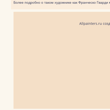
Более подробно о таком художнике как Франческо Гварди 
Allpainters.ru с