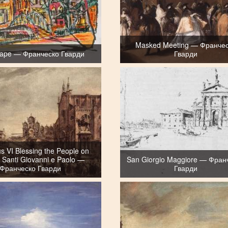
Masked Meeting — Франче
ape — Франческо Гварди
Гварди
s VI Blessing the People on
Santi Giovanni e Paolo —
San Giorgio Maggiore — Фран
Франческо Гварди
Гварди