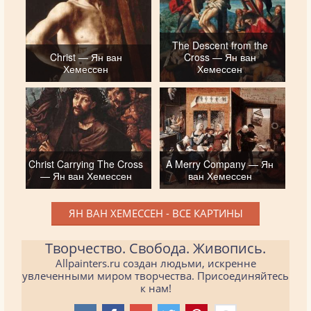
The Descent from the
Christ — Ян ван
Cross — Ян ван
Хемессен
Хемессен
Christ Carrying The Cross
A Merry Company — Ян
— Ян ван Хемессен
ван Хемессен
ЯН ВАН ХЕМЕССЕН - ВСЕ КАРТИНЫ
Творчество. Свобода. Живопись.
Allpainters.ru создан людьми, искренне
увлеченными миром творчества. Присоединяйтесь
к нам!