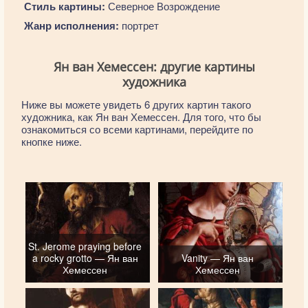
Стиль картины:
Северное Возрождение
Жанр исполнения:
портрет
Ян ван Хемессен: другие картины
художника
Ниже вы можете увидеть 6 других картин такого
художника, как Ян ван Хемессен. Для того, что бы
ознакомиться со всеми картинами, перейдите по
кнопке ниже.
St. Jerome praying before
a rocky grotto — Ян ван
Vanity — Ян ван
Хемессен
Хемессен