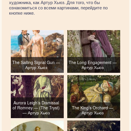
художника, как Артур Хьюз. Для того, что бы
ознакомиться со всеми картинами, перейдите по
кнопке ниже.
The Sailing Signal Gun —
The Long Engagement —
Артур Хьюз
Артур Хьюз
Aurora Leigh’s Dismissal
of Romney — (The Tryst)
The King’s Orchard —
— Артур Хьюз
Артур Хьюз