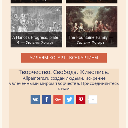
A Harlot’s Progress, plate
The Fountaine Family —
4 — Уильям Хогарт
Уильям Хогарт
УИЛЬЯМ ХОГАРТ - ВСЕ КАРТИНЫ
Творчество. Свобода. Живопись.
Allpainters.ru создан людьми, искренне
увлеченными миром творчества. Присоединяйтесь
к нам!