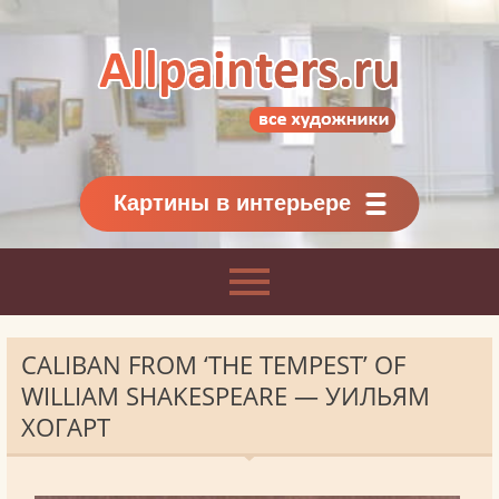
Allpainters.ru - картинная галерея
Онлайн галерея живописи.
Картины классиков
и современников
Картины в интерьере
CALIBAN FROM ‘THE TEMPEST’ OF
WILLIAM SHAKESPEARE — УИЛЬЯМ
ХОГАРТ