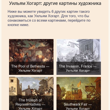
Уильям Хогарт: другие картины художника
Ниже вы можете увидеть 6 других картин такого
художника, как Уильям Хогарт. Для того, что бы
ознакомиться со всеми картинами, перейдите по
кнопке ниже.
The Pool of Bethesda —
The Invasion, France —
Уильям Хогарт
Уильям Хогарт
The triumph of
Representatives —
Southwark Fair —
Уильям Хогарт
Уильям Хогарт