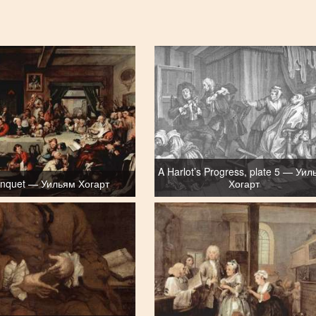
A Harlot’s Progress, plate 5 — Уи
nquet — Уильям Хогарт
Хогарт