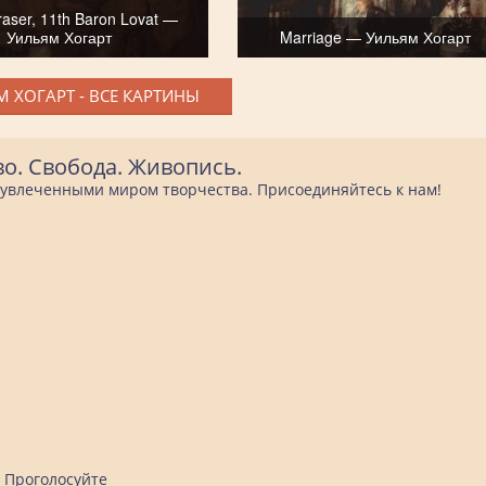
aser, 11th Baron Lovat —
Уильям Хогарт
Marriage — Уильям Хогарт
 ХОГАРТ - ВСЕ КАРТИНЫ
во. Свобода. Живопись.
е увлеченными миром творчества. Присоединяйтесь к нам!
Проголосуйте