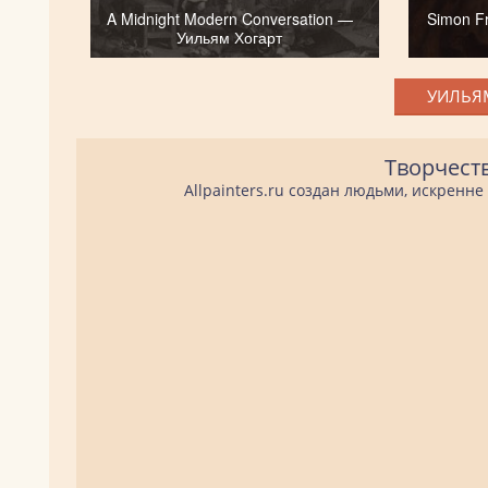
A Midnight Modern Conversation —
Simon Fr
Уильям Хогарт
УИЛЬЯМ
Творчест
Allpainters.ru создан людьми, искренн