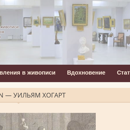
картинная галерея
 живописи.
ов
в
вления в живописи
Вдохновение
Ста
N — УИЛЬЯМ ХОГАРТ