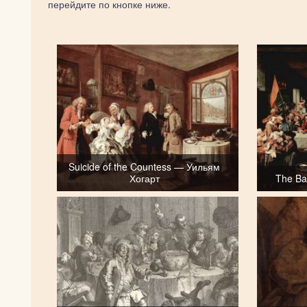
перейдите по кнопке ниже.
Suicide of the Countess — Уильям
Хогарт
The Ba