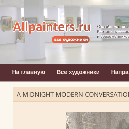
Allpainters.ru - 
Онлайн галерея
Картины классик
и современнико
На главную
Все художники
Напра
A MIDNIGHT MODERN CONVERSATIO