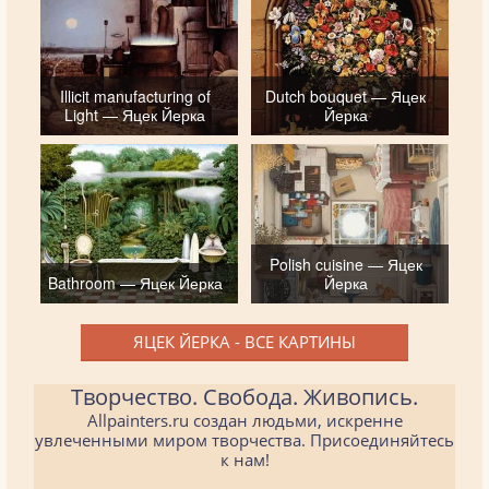
Illicit manufacturing of
Dutch bouquet — Яцек
Light — Яцек Йерка
Йерка
Polish cuisine — Яцек
Bathroom — Яцек Йерка
Йерка
ЯЦЕК ЙЕРКА - ВСЕ КАРТИНЫ
Творчество. Свобода. Живопись.
Allpainters.ru создан людьми, искренне
увлеченными миром творчества. Присоединяйтесь
к нам!