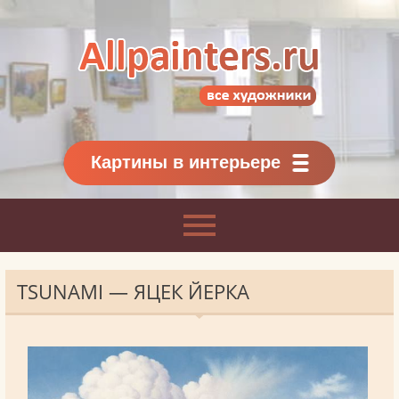
Allpainters.ru - картинная галерея
Онлайн галерея живописи.
Картины классиков
и современников
Картины в интерьере
TSUNAMI — ЯЦЕК ЙЕРКА