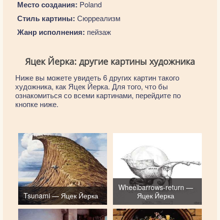
Место создания:
Poland
Стиль картины:
Сюрреализм
Жанр исполнения:
пейзаж
Яцек Йерка: другие картины художника
Ниже вы можете увидеть 6 других картин такого
художника, как Яцек Йерка. Для того, что бы
ознакомиться со всеми картинами, перейдите по
кнопке ниже.
Wheelbarrows-return —
Tsunami — Яцек Йерка
Яцек Йерка