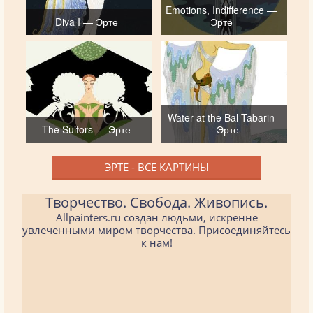
Emotions, Indifference —
Diva I — Эрте
Эрте
Water at the Bal Tabarin
The Suitors — Эрте
— Эрте
ЭРТЕ - ВСЕ КАРТИНЫ
Творчество. Свобода. Живопись.
Allpainters.ru создан людьми, искренне
увлеченными миром творчества. Присоединяйтесь
к нам!