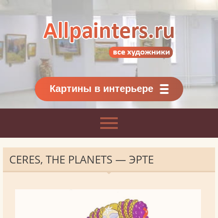
Allpainters.ru - картинная галерея
Онлайн галерея живописи.
Картины классиков
и современников
Картины в интерьере
CERES, THE PLANETS — ЭРТЕ