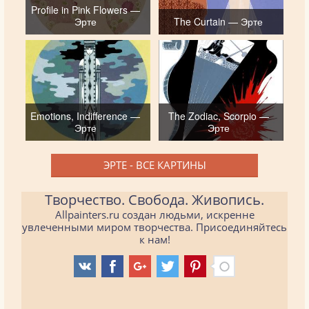
Profile in Pink Flowers —
Эрте
The Curtain — Эрте
Emotions, Indifference —
The Zodiac, Scorpio —
Эрте
Эрте
ЭРТЕ - ВСЕ КАРТИНЫ
Творчество. Свобода. Живопись.
Allpainters.ru создан людьми, искренне
увлеченными миром творчества. Присоединяйтесь
к нам!