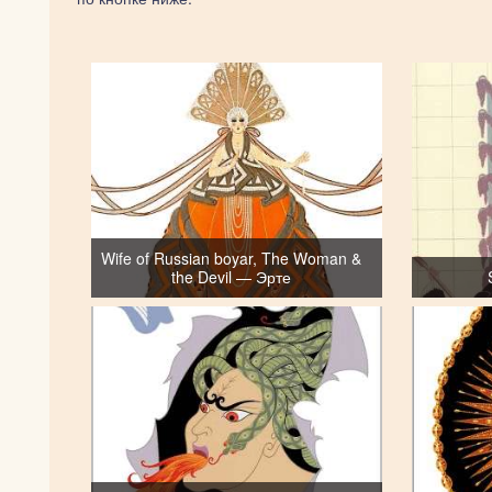
Wife of Russian boyar, The Woman &
the Devil — Эрте