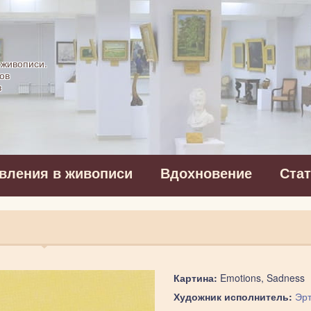
картинная галерея
 живописи.
ов
в
вления в живописи
Вдохновение
Ста
Картина:
Emotions, Sadness
Художник исполнитель:
Эр