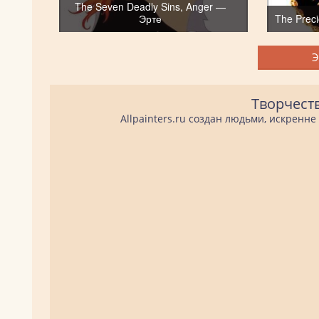
The Seven Deadly Sins, Anger —
Эрте
The Prec
Э
Творчест
Allpainters.ru создан людьми, искренн