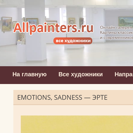
Allpainters.ru - 
Онлайн галерея
Картины классик
и современнико
На главную
Все художники
Напра
EMOTIONS, SADNESS — ЭРТЕ