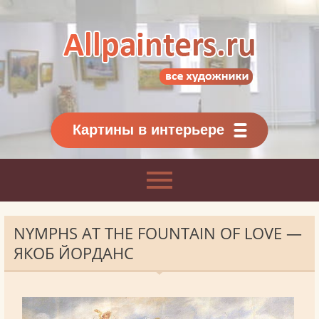
Allpainters.ru - картинная галерея
Онлайн галерея живописи.
Картины классиков
и современников
Картины в интерьере
NYMPHS AT THE FOUNTAIN OF LOVE —
ЯКОБ ЙОРДАНС