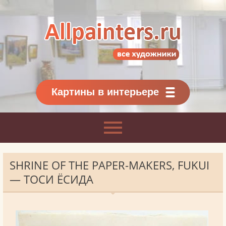
Allpainters.ru - картинная галерея
Онлайн галерея живописи.
Картины классиков
и современников
Картины в интерьере
SHRINE OF THE PAPER-MAKERS, FUKUI
— ТОСИ ЁСИДА