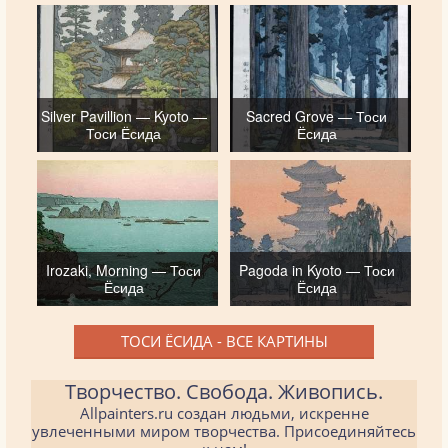
Silver Pavillion — Kyoto —
Sacred Grove — Тоси
Тоси Ёсида
Ёсида
Irozaki, Morning — Тоси
Pagoda in Kyoto — Тоси
Ёсида
Ёсида
ТОСИ ЁСИДА - ВСЕ КАРТИНЫ
Творчество. Свобода. Живопись.
Allpainters.ru создан людьми, искренне
увлеченными миром творчества. Присоединяйтесь