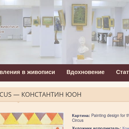
картинная галерея
 живописи.
ов
в
вления в живописи
Вдохновение
Ста
CIRCUS — КОНСТАНТИН ЮОН
Картина:
Painting design for t
Circus
Художник исполнитель:
Кон