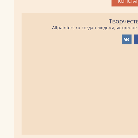
КОНСТАН
Творчест
Allpainters.ru создан людьми, искренн