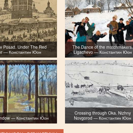
ev Posad. Under The Red
The Dance of the matchmakers.
er — Константин Юон
Ligachevo — Константин Юон
Crossing through Oka. Nizhny
ndow — Константин Юон
Novgorod — Константин Юон