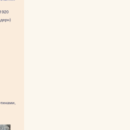
1920
дерн)
ртинами,