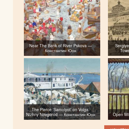
Near The Bank of River Pskova —
Sergiy
Константин Юон
Tow
The Pierce ‘Samolyot’ on Volga.
Nizhny Novgorod — Константин Юон
Open Wi