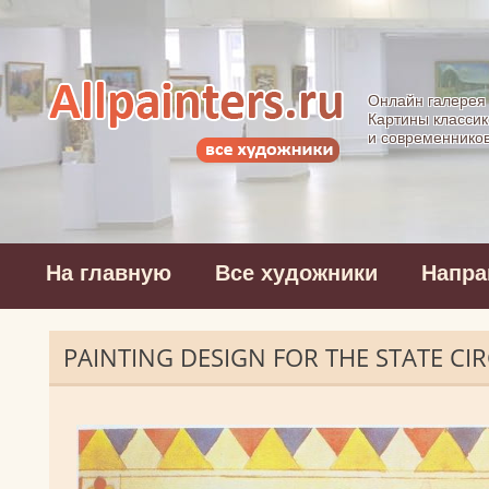
Allpainters.ru - 
Онлайн галерея
Картины классик
и современнико
На главную
Все художники
Напра
PAINTING DESIGN FOR THE STATE 