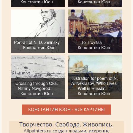
Константин Юон
Константин Юон
Portrait of N. D. Zelinsky
To Troyitsa —
— Константин Юон
Константин Юон
Illustration for poem of N.
Crossing through Oka.
A. Nekrasov, ‘Who Lives
Nizhny Novgorod —
Well in Russia’ —
Константин Юон
Константин Юон
КОНСТАНТИН ЮОН - ВСЕ КАРТИНЫ
Творчество. Свобода. Живопись.
Allpainters.ru создан людьми, искренне