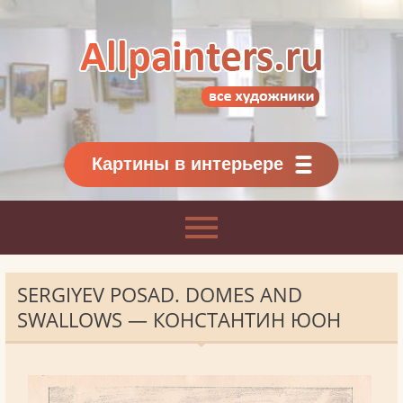
Allpainters.ru - картинная галерея
Онлайн галерея живописи.
Картины классиков
и современников
Картины в интерьере
SERGIYEV POSAD. DOMES AND
SWALLOWS — КОНСТАНТИН ЮОН