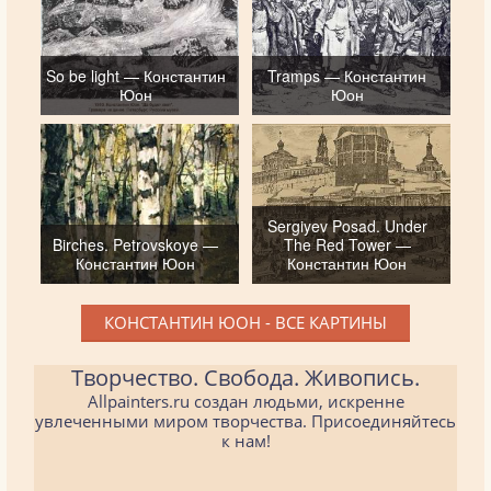
So be light — Константин
Tramps — Константин
Юон
Юон
Sergiyev Posad. Under
Birches. Petrovskoye —
The Red Tower —
Константин Юон
Константин Юон
КОНСТАНТИН ЮОН - ВСЕ КАРТИНЫ
Творчество. Свобода. Живопись.
Allpainters.ru создан людьми, искренне
увлеченными миром творчества. Присоединяйтесь
к нам!