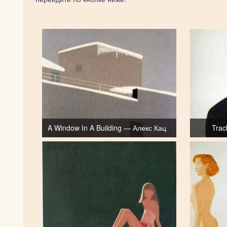
A Window In A Building — Алекс Кац
Trac