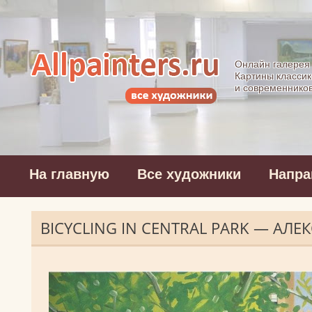
Allpainters.ru - 
Онлайн галерея
Картины классик
и современнико
На главную
Все художники
Напра
BICYCLING IN CENTRAL PARK — АЛЕ