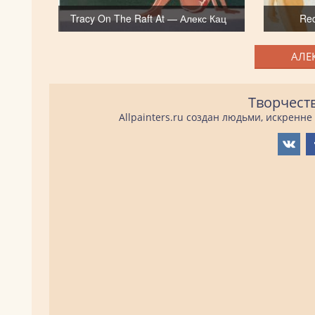
Tracy On The Raft At — Алекс Кац
Re
АЛЕ
Творчест
Allpainters.ru создан людьми, искренн