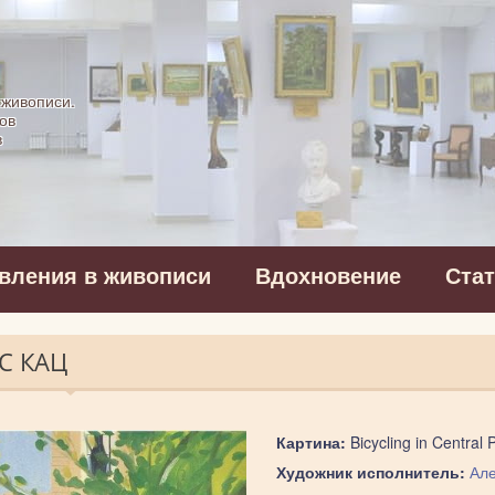
картинная галерея
 живописи.
ов
в
вления в живописи
Вдохновение
Ста
КС КАЦ
Картина:
Bicycling in Central 
Художник исполнитель:
Але