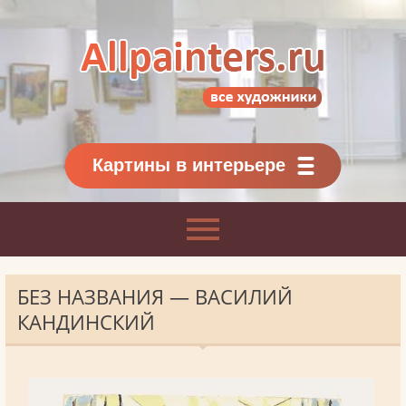
Allpainters.ru - картинная галерея
Онлайн галерея живописи.
Картины классиков
и современников
Картины в интерьере
БЕЗ НАЗВАНИЯ — ВАСИЛИЙ
КАНДИНСКИЙ