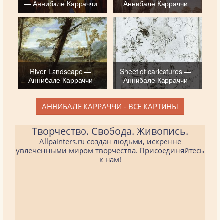
— Аннибале Карраччи
Аннибале Карраччи
River Landscape —
Sheet of caricatures —
Аннибале Карраччи
Аннибале Карраччи
АННИБАЛЕ КАРРАЧЧИ - ВСЕ КАРТИНЫ
Творчество. Свобода. Живопись.
Allpainters.ru создан людьми, искренне
увлеченными миром творчества. Присоединяйтесь
к нам!