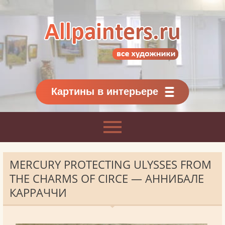
Allpainters.ru - картинная галерея
Онлайн галерея живописи.
Картины классиков
и современников
Картины в интерьере
MERCURY PROTECTING ULYSSES FROM
THE CHARMS OF CIRCE — АННИБАЛЕ
КАРРАЧЧИ