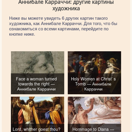
Аннибале Карраччи: другие картины
художника
Ниже вы можете увидеть 6 других картин такого
художника, как Аннибале Карраччи. Для того, что бы
ознакомиться со всеми картинами, перейдите по
кнопке ниже.
Face a woman turned
Holy Women at Christ’ s
towards the right —
Tomb — Аннибале
Аннибале Карраччи
Карраччи
Lord, whither goest thou?
Hommage to Diana —