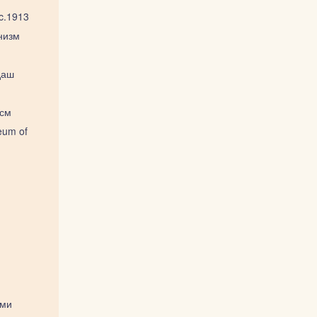
c.1913
низм
даш
 см
eum of
еми