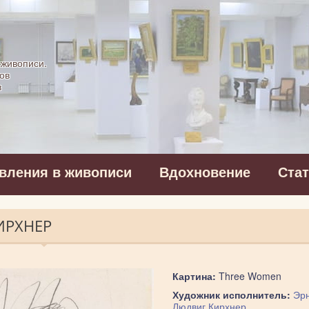
картинная галерея
 живописи.
ов
в
вления в живописи
Вдохновение
Ста
ИРХНЕР
Картина:
Three Women
Художник исполнитель:
Эр
Людвиг Кирхнер