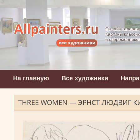
Allpainters.ru - 
Онлайн галерея
Картины классик
и современнико
На главную
Все художники
Напра
THREE WOMEN — ЭРНСТ ЛЮДВИГ К