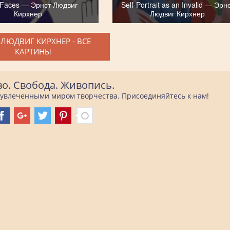
 Faces — Эрнст Людвиг
Self-Portrait as an Invalid — Эрн
Кирхнер
Людвиг Кирхнер
 ЛЮДВИГ КИРХНЕР - ВСЕ
КАРТИНЫ
во. Свобода. Живопись.
е увлеченными миром творчества. Присоединяйтесь к нам!