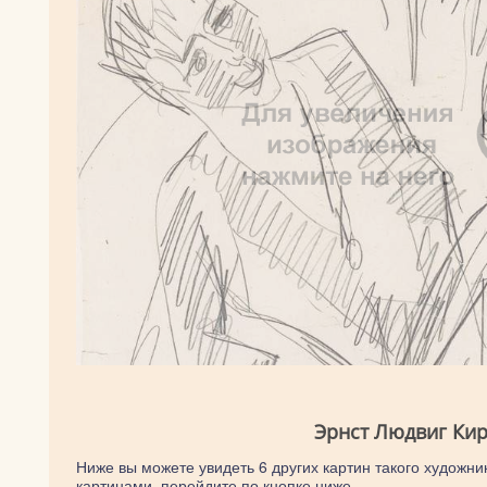
Эрнст Людвиг Кир
Ниже вы можете увидеть 6 других картин такого художник
картинами, перейдите по кнопке ниже.