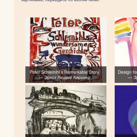
Peter Schlemihl’s Remarkable Story
Design fo
— Эрнст Людвиг Кирхнер
— Э