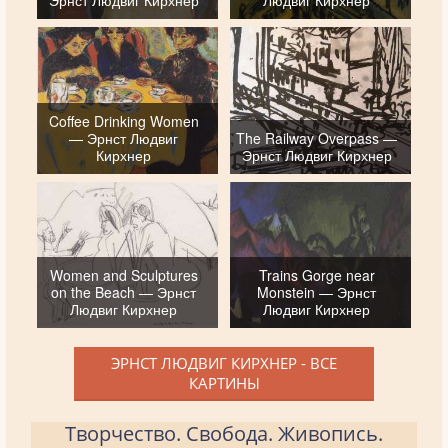
Эрнст Людвиг Кирхнер
Людвиг Кирхнер
Coffee Drinking Women
— Эрнст Людвиг
The Railway Overpass —
Кирхнер
Эрнст Людвиг Кирхнер
Women and Sculptures
Trains Gorge near
on the Beach — Эрнст
Monstein — Эрнст
Людвиг Кирхнер
Людвиг Кирхнер
ЭРНСТ ЛЮДВИГ КИРХНЕР - ВСЕ
КАРТИНЫ
Творчество. Свобода. Живопись.