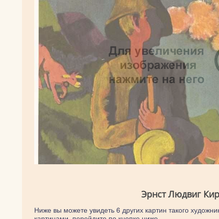
Эрнст Людвиг Кир
Ниже вы можете увидеть 6 других картин такого художник
картинами, перейдите по кнопке ниже.