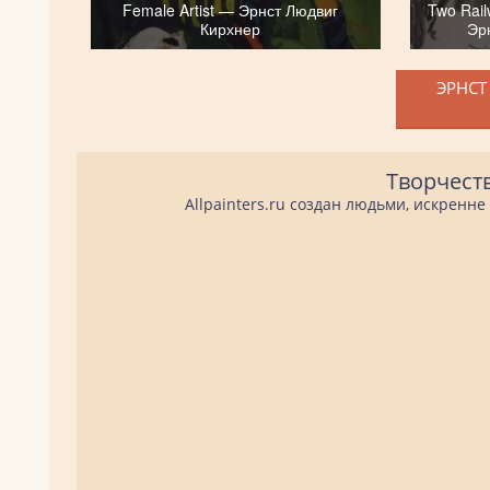
Female Artist — Эрнст Людвиг
Two Rail
Кирхнер
Эр
ЭРНСТ
Творчест
Allpainters.ru создан людьми, искренн