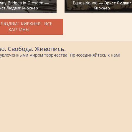
way Bridges in Dresden —
Equestrienne — Эрнст Людвиг
нст Людвиг Кирхнер
Кирхнер
 ЛЮДВИГ КИРХНЕР - ВСЕ
КАРТИНЫ
во. Свобода. Живопись.
е увлеченными миром творчества. Присоединяйтесь к нам!