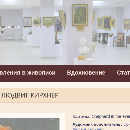
картинная галерея
 живописи.
ов
в
вления в живописи
Вдохновение
Ста
Т ЛЮДВИГ КИРХНЕР
Картина:
Shepherd in the eve
Художник исполнитель:
Эр
Людвиг Кирхнер