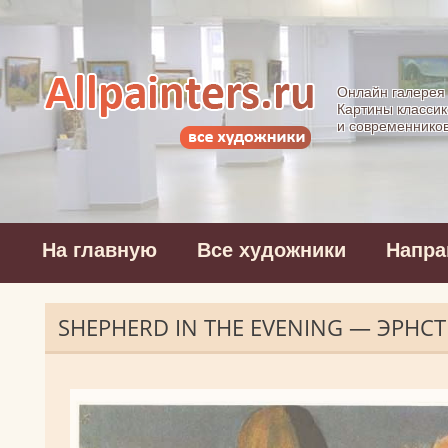
Allpainters.ru - 
Онлайн галерея
Картины классик
и современнико
На главную
Все художники
Напра
SHEPHERD IN THE EVENING — ЭРНС