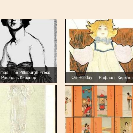
omas, The Pittsburgh Press
 Рафаэль Кирхнер
On Holiday — Рафаэль Кирхне