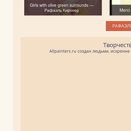
Girls with olive green surrounds —
Рафаэль Кирхнер
Merci
РАФАЭЛЬ
Творчест
Allpainters.ru создан людьми, искренн