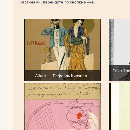
картинами, перейдите по кнопке ниже.
Olive Th
Attack — Рафаэль Кирхнер
—