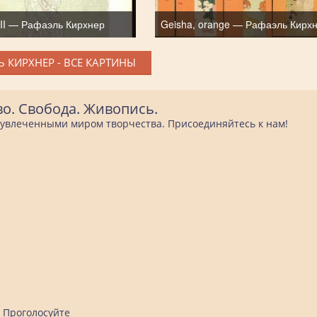
 II — Рафаэль Кирхнер
Geisha, orange — Рафаэль Кирх
 КИРХНЕР - ВСЕ КАРТИНЫ
во. Свобода. Живопись.
е увлеченными миром творчества. Присоединяйтесь к нам!
Проголосуйте