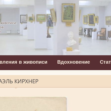
картинная галерея
 живописи.
ов
в
вления в живописи
Вдохновение
Ста
АЭЛЬ КИРХНЕР