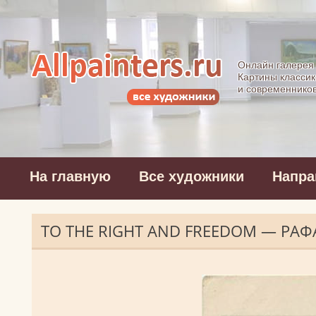
Allpainters.ru - 
Онлайн галерея
Картины классик
и современнико
На главную
Все художники
Напра
TO THE RIGHT AND FREEDOM — РАФ