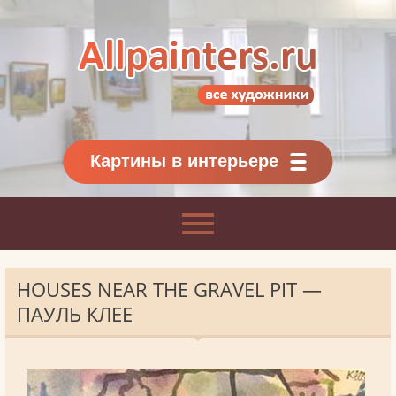
Allpainters.ru - картинная галерея
Онлайн галерея живописи.
Картины классиков
и современников
Картины в интерьере
HOUSES NEAR THE GRAVEL PIT —
ПАУЛЬ КЛЕЕ