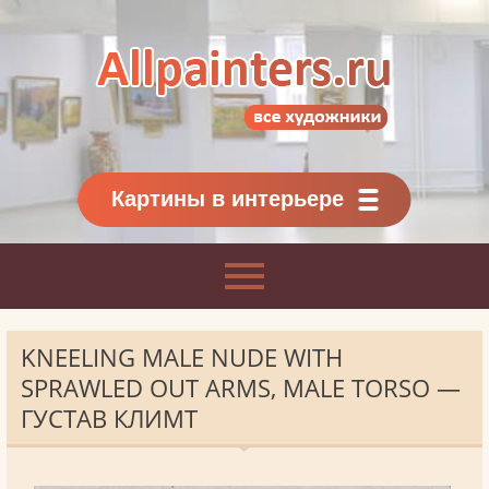
Allpainters.ru - картинная галерея
Онлайн галерея живописи.
Картины классиков
и современников
Картины в интерьере
KNEELING MALE NUDE WITH
SPRAWLED OUT ARMS, MALE TORSO —
ГУСТАВ КЛИМТ