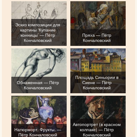
Эскиз композиции для
картины ‘Купание
конницы’ — Пётр
Пряха — Пётр
Кончаловский
Кончаловский
Площадь Синьории в
Обнаженная — Пётр
Сиене — Пётр
Кончаловский
Кончаловский
Автопортрет (в красном
Натюрморт. Фрукты. —
колпаке) — Пётр
Пётр Кончаловский
Кончаловский