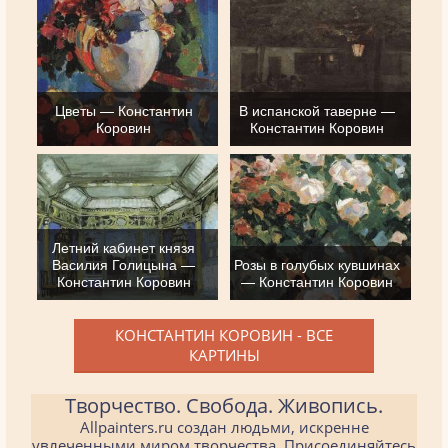
Цветы — Константин
В испанской таверне —
Коровин
Константин Коровин
Летний кабинет князя
Василия Голицына —
Розы в голубых кувшинах
Константин Коровин
— Константин Коровин
КОНСТАНТИН КОРОВИН - ВСЕ
КАРТИНЫ
Творчество. Свобода. Живопись.
Allpainters.ru создан людьми, искренне
увлеченными миром творчества. Присоединяйтесь