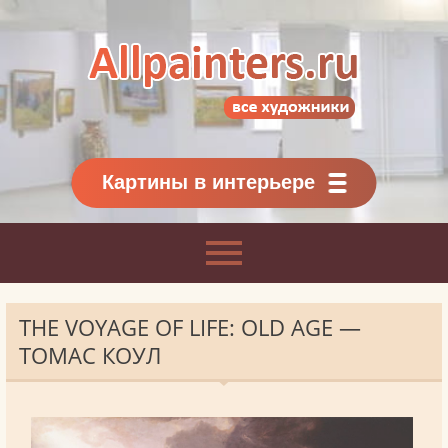
Allpainters.ru - картинная галерея
Онлайн галерея живописи.
Картины классиков
и современников
Картины в интерьере
THE VOYAGE OF LIFE: OLD AGE —
ТОМАС КОУЛ