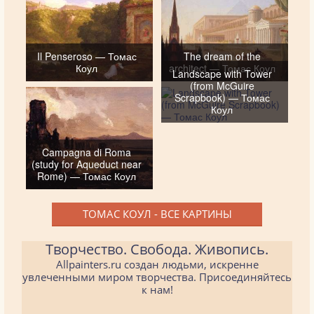
Il Penseroso — Томас
The dream of the
Коул
architect — Томас Коул
Landscape with Tower
(from McGuire
Scrapbook) — Томас
Коул
Campagna di Roma
(study for Aqueduct near
Rome) — Томас Коул
ТОМАС КОУЛ - ВСЕ КАРТИНЫ
Творчество. Свобода. Живопись.
Allpainters.ru создан людьми, искренне
увлеченными миром творчества. Присоединяйтесь
к нам!