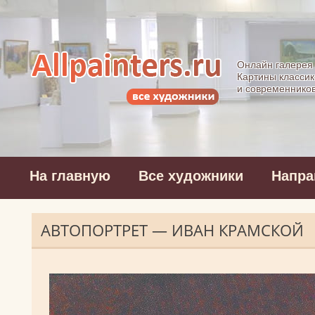
Allpainters.ru - 
Онлайн галерея
Картины классик
и современнико
На главную
Все художники
Напра
АВТОПОРТРЕТ — ИВАН КРАМСКОЙ