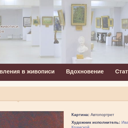
картинная галерея
 живописи.
ов
в
вления в живописи
Вдохновение
Ста
Картина:
Автопортрет
Художник исполнитель:
Ив
Крамской