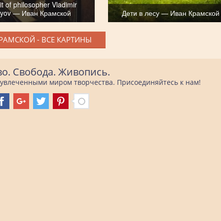
it of philosopher Vladimir
vyov — Иван Крамской
Дети в лесу — Иван Крамской
РАМСКОЙ - ВСЕ КАРТИНЫ
во. Свобода. Живопись.
е увлеченными миром творчества. Присоединяйтесь к нам!