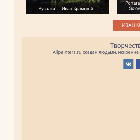
Portara
Русалки — Иван Крамской
Solo
ИВАН К
Творчест
Allpainters.ru создан людьми, искренн