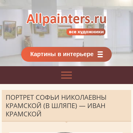
Allpainters.ru - картинная галерея
Онлайн галерея живописи.
Картины классиков
и современников
Картины в интерьере
ПОРТРЕТ СОФЬИ НИКОЛАЕВНЫ
КРАМСКОЙ (В ШЛЯПЕ) — ИВАН
КРАМСКОЙ