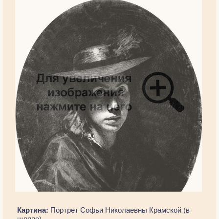
Картина:
Портрет Софьи Николаевны Крамской (в
шляпе)