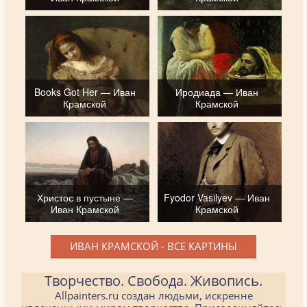
Books Got Her — Иван
Иродиада — Иван
Крамской
Крамской
Христос в пустыне —
Fyodor Vasilyev — Иван
Иван Крамской
Крамской
ИВАН КРАМСКОЙ - ВСЕ КАРТИНЫ
Творчество. Свобода. Живопись.
Allpainters.ru создан людьми, искренне